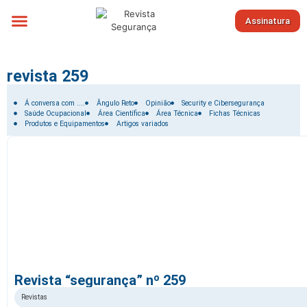
Assinatura
Sobre nós
revista 259
Filtrar por:
Á conversa com ....
Ângulo Reto
Opinião
Security e Cibersegurança
Saúde Ocupacional
Área Científica
Área Técnica
Fichas Técnicas
Produtos e Equipamentos
Artigos variados
Revista “segurança” nº 259
Revistas