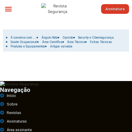
Assinatura
Sobre nós
Filtrar por:
Á conversa com ....
Ângulo Reto
Opinião
Security e Cibersegurança
Saúde Ocupacional
Área Científica
Área Técnica
Fichas Técnicas
Produtos e Equipamentos
Artigos variados
Navegação
Início
Sobre
Revistas
Assinaturas
Área assinante