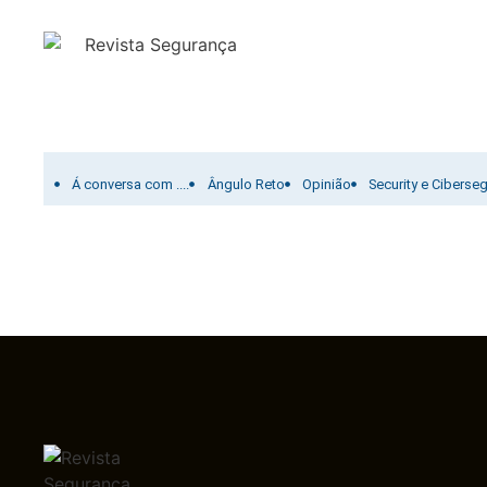
Filtrar por:
Á conversa com ....
Ângulo Reto
Opinião
Security e Ciberse