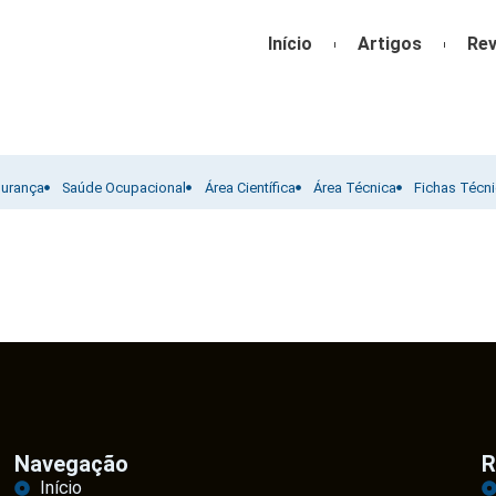
Início
Artigos
Rev
gurança
Saúde Ocupacional
Área Científica
Área Técnica
Fichas Técn
Navegação
R
Início