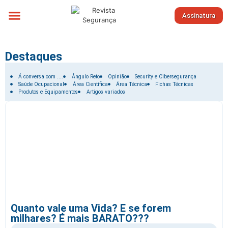
Assinatura
Sobre nós
Destaques
Filtrar por:
Á conversa com ....
Ângulo Reto
Opinião
Security e Cibersegurança
Saúde Ocupacional
Área Científica
Área Técnica
Fichas Técnicas
Produtos e Equipamentos
Artigos variados
Quanto vale uma Vida? E se forem
milhares? É mais BARATO???