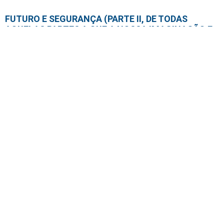
FUTURO E SEGURANÇA (PARTE II, DE TODAS
AQUELAS PARTES A QUE A NOSSA IMAGINAÇÃO E
CONHECIMENTO POSSAM TER ACESSO)
2024-11-10
Ler mais »
ESTADO CONFUSO II
2024-11-10
Ler mais »