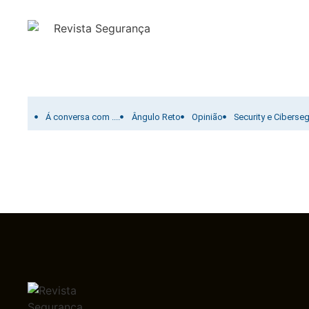
Filtrar por:
Á conversa com ....
Ângulo Reto
Opinião
Security e Ciberse