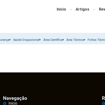
Início
Artigos
Rev
gurança
Saúde Ocupacional
Área Científica
Área Técnica
Fichas Técn
Navegação
R
Início