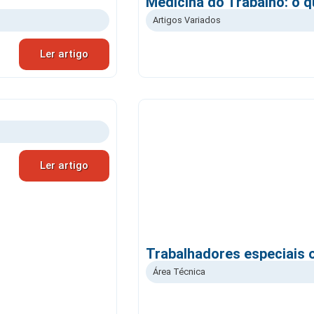
Medicina do Trabalho: o q
Artigos Variados
Ler artigo
Ler artigo
Trabalhadores especiais o
Área Técnica