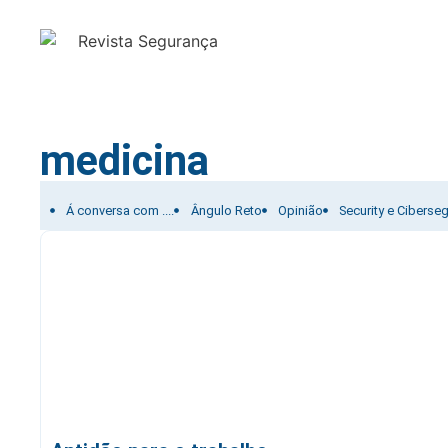
medicina
Filtrar por:
Á conversa com ....
Ângulo Reto
Opinião
Security e Ciberse