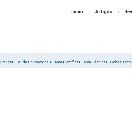
Início
Artigos
Rev
gurança
Saúde Ocupacional
Área Científica
Área Técnica
Fichas Técn