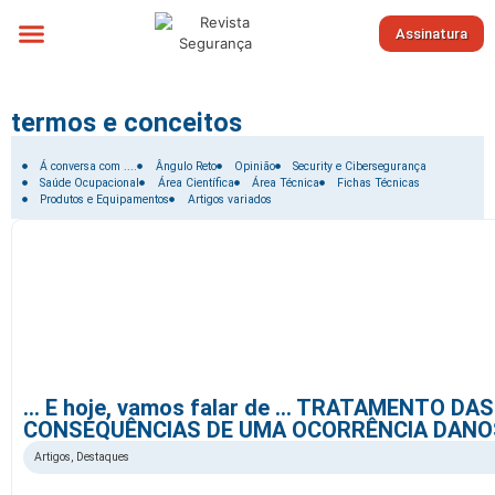
Assinatura
Sobre nós
termos e conceitos
Filtrar por:
Á conversa com ....
Ângulo Reto
Opinião
Security e Cibersegurança
Saúde Ocupacional
Área Científica
Área Técnica
Fichas Técnicas
Produtos e Equipamentos
Artigos variados
… E hoje, vamos falar de … TRATAMENTO DAS
CONSEQUÊNCIAS DE UMA OCORRÊNCIA DAN
Artigos
,
Destaques