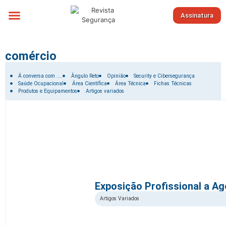
Assinatura
Sobre nós
comércio
Filtrar por:
Á conversa com ....
Ângulo Reto
Opinião
Security e Cibersegurança
Saúde Ocupacional
Área Científica
Área Técnica
Fichas Técnicas
Produtos e Equipamentos
Artigos variados
Exposição Profissional a A
Artigos Variados