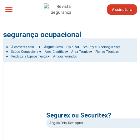
Assinatura
Sobre nós
segurança ocupacional
Filtrar por:
Á conversa com ....
Ângulo Reto
Opinião
Security e Cibersegurança
Saúde Ocupacional
Área Científica
Área Técnica
Fichas Técnicas
Produtos e Equipamentos
Artigos variados
Segurex ou Securitex?
Ângulo Reto
,
Destaques