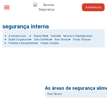
Assinatura
Sobre nós
segurança interna
Filtrar por:
Á conversa com ....
Ângulo Reto
Opinião
Security e Cibersegurança
Saúde Ocupacional
Área Científica
Área Técnica
Fichas Técnicas
Produtos e Equipamentos
Artigos variados
As áreas de segurança alime
Área Técnica