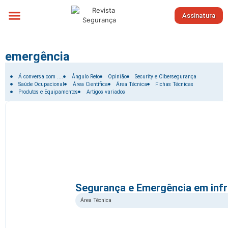
Assinatura
Sobre nós
emergência
Filtrar por:
Á conversa com ....
Ângulo Reto
Opinião
Security e Cibersegurança
Saúde Ocupacional
Área Científica
Área Técnica
Fichas Técnicas
Produtos e Equipamentos
Artigos variados
Segurança e Emergência em infra
Área Técnica