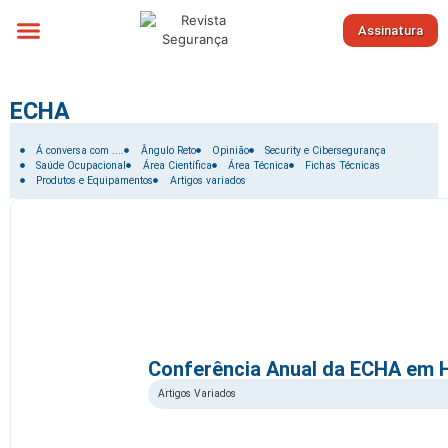
Assinatura
Sobre nós
ECHA
Filtrar por:
Á conversa com ....
Ângulo Reto
Opinião
Security e Cibersegurança
Saúde Ocupacional
Área Científica
Área Técnica
Fichas Técnicas
Produtos e Equipamentos
Artigos variados
Conferência Anual da ECHA em H
Artigos Variados