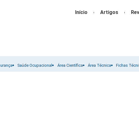
Início
Artigos
Rev
gurança
Saúde Ocupacional
Área Científica
Área Técnica
Fichas Técn