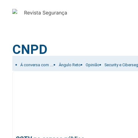
CNPD
Filtrar por:
Á conversa com ....
Ângulo Reto
Opinião
Security e Ciberse