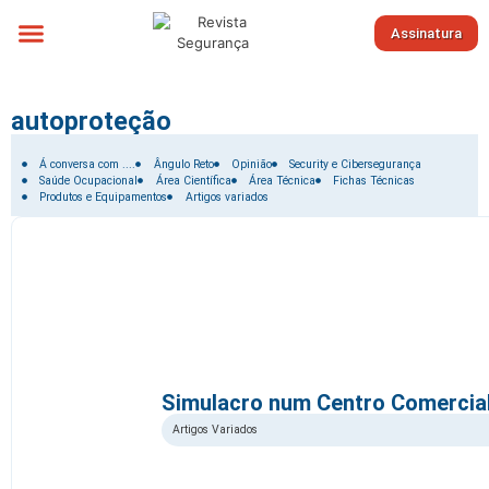
Assinatura
Sobre nós
autoproteção
Filtrar por:
Á conversa com ....
Ângulo Reto
Opinião
Security e Cibersegurança
Saúde Ocupacional
Área Científica
Área Técnica
Fichas Técnicas
Produtos e Equipamentos
Artigos variados
Simulacro num Centro Comercia
Artigos Variados