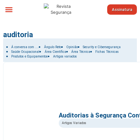
Assinatura
Sobre nós
auditoria
Filtrar por:
Á conversa com ....
Ângulo Reto
Opinião
Security e Cibersegurança
Saúde Ocupacional
Área Científica
Área Técnica
Fichas Técnicas
Produtos e Equipamentos
Artigos variados
Auditorias à Segurança Cont
Artigos Variados