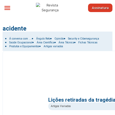
Assinatura
Sobre nós
acidente
Filtrar por:
Á conversa com ....
Ângulo Reto
Opinião
Security e Cibersegurança
Saúde Ocupacional
Área Científica
Área Técnica
Fichas Técnicas
Produtos e Equipamentos
Artigos variados
Lições retiradas da tragédi
Artigos Variados