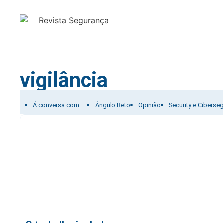
vigilância
Filtrar por:
Á conversa com ....
Ângulo Reto
Opinião
Security e Ciberse