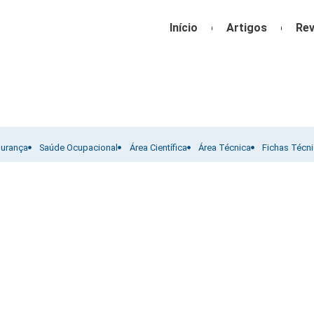
Início
Artigos
Rev
gurança
Saúde Ocupacional
Área Científica
Área Técnica
Fichas Técn