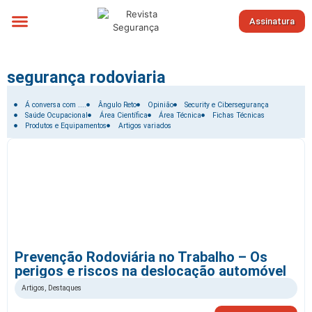
Assinatura
Sobre nós
segurança rodoviaria
Filtrar por:
Á conversa com ....
Ângulo Reto
Opinião
Security e Cibersegurança
Saúde Ocupacional
Área Científica
Área Técnica
Fichas Técnicas
Produtos e Equipamentos
Artigos variados
Prevenção Rodoviária no Trabalho – Os
perigos e riscos na deslocação automóvel
Artigos
,
Destaques