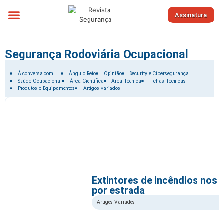
Assinatura
Sobre nós
Segurança Rodoviária Ocupacional
Filtrar por:
Á conversa com ....
Ângulo Reto
Opinião
Security e Cibersegurança
Saúde Ocupacional
Área Científica
Área Técnica
Fichas Técnicas
Produtos e Equipamentos
Artigos variados
Extintores de incêndios nos
por estrada
Artigos Variados