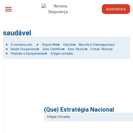
Assinatura
Sobre nós
saudável
Filtrar por:
Á conversa com ....
Ângulo Reto
Opinião
Security e Cibersegurança
Saúde Ocupacional
Área Científica
Área Técnica
Fichas Técnicas
Produtos e Equipamentos
Artigos variados
(Que) Estratégia Nacional
Artigos Variados