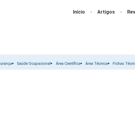
Início
Artigos
Rev
gurança
Saúde Ocupacional
Área Científica
Área Técnica
Fichas Técn