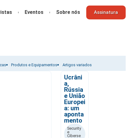
istas
Eventos
Sobre nós
Assinatura
icas
Produtos e Equipamentos
Artigos variados
Ucrâni
a,
Rússia
e União
Europei
a: um
aponta
mento
Security
e
Ciberse