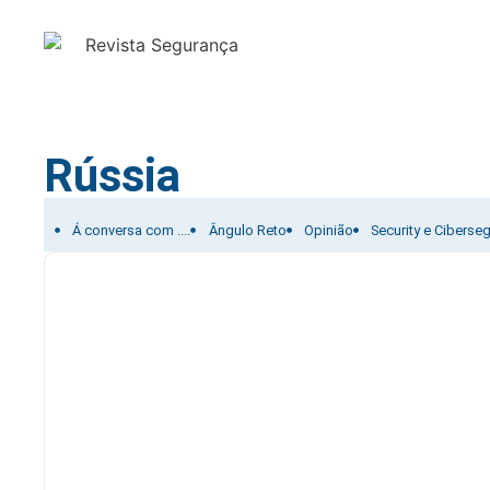
Rússia
Filtrar por:
Á conversa com ....
Ângulo Reto
Opinião
Security e Ciberse