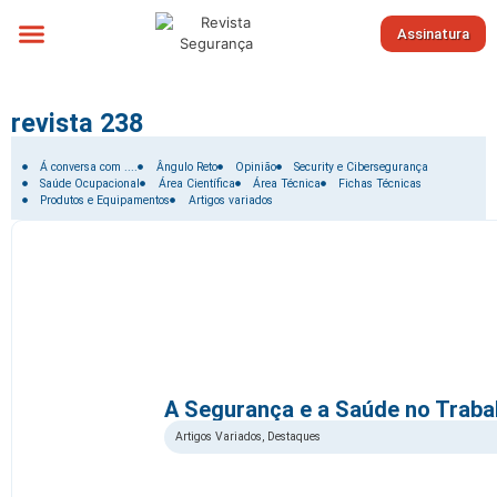
Assinatura
Sobre nós
revista 238
Filtrar por:
Á conversa com ....
Ângulo Reto
Opinião
Security e Cibersegurança
Saúde Ocupacional
Área Científica
Área Técnica
Fichas Técnicas
Produtos e Equipamentos
Artigos variados
A Segurança e a Saúde no Traba
Artigos Variados
,
Destaques