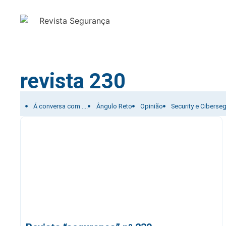
revista 230
Filtrar por:
Á conversa com ....
Ângulo Reto
Opinião
Security e Ciberse