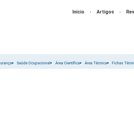
Início
Artigos
Rev
gurança
Saúde Ocupacional
Área Científica
Área Técnica
Fichas Técn