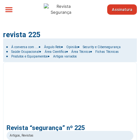
Assinatura
Sobre nós
revista 225
Filtrar por:
Á conversa com ....
Ângulo Reto
Opinião
Security e Cibersegurança
Saúde Ocupacional
Área Científica
Área Técnica
Fichas Técnicas
Produtos e Equipamentos
Artigos variados
Revista “segurança” nº 225
Artigos
,
Revistas