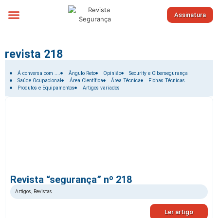
Assinatura
Sobre nós
revista 218
Filtrar por:
Á conversa com ....
Ângulo Reto
Opinião
Security e Cibersegurança
Saúde Ocupacional
Área Científica
Área Técnica
Fichas Técnicas
Produtos e Equipamentos
Artigos variados
Revista “segurança” nº 218
Artigos
,
Revistas
Ler artigo