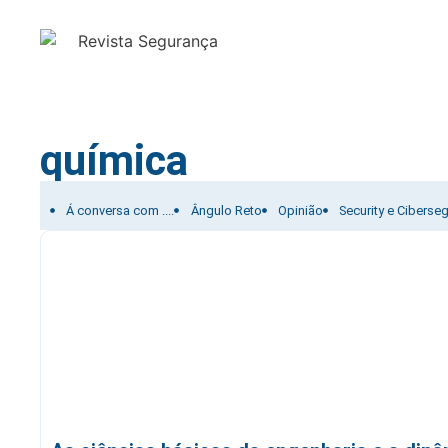
química
Filtrar por:
Á conversa com ....
Ângulo Reto
Opinião
Security e Ciberse