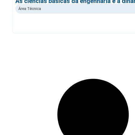
As ciências básicas da engenharia e a din
Área Técnica