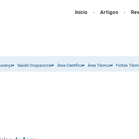
Início
Artigos
Rev
gurança
Saúde Ocupacional
Área Científica
Área Técnica
Fichas Técn