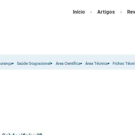
Início
Artigos
Rev
gurança
Saúde Ocupacional
Área Científica
Área Técnica
Fichas Técn