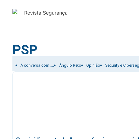
PSP
Filtrar por:
Á conversa com ....
Ângulo Reto
Opinião
Security e Ciberse