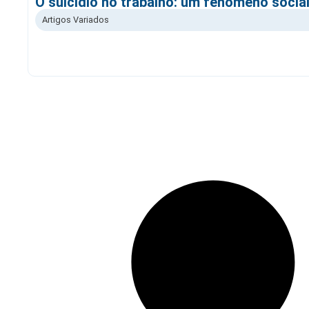
O suicídio no trabalho: um fenómeno social
Artigos Variados