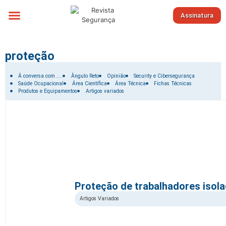
Assinatura
Sobre nós
proteção
Filtrar por:
Á conversa com ....
Ângulo Reto
Opinião
Security e Cibersegurança
Saúde Ocupacional
Área Científica
Área Técnica
Fichas Técnicas
Produtos e Equipamentos
Artigos variados
Proteção de trabalhadores isol
Artigos Variados