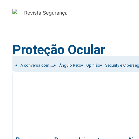
Proteção Ocular
Filtrar por:
Á conversa com ....
Ângulo Reto
Opinião
Security e Ciberse