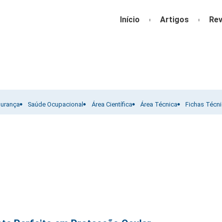
Início
Artigos
Rev
gurança
Saúde Ocupacional
Área Científica
Área Técnica
Fichas Técn