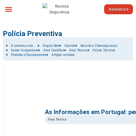
Assinatura
Sobre nós
Polícia Preventiva
Filtrar por:
Á conversa com ....
Ângulo Reto
Opinião
Security e Cibersegurança
Saúde Ocupacional
Área Científica
Área Técnica
Fichas Técnicas
Produtos e Equipamentos
Artigos variados
As Informações em Portugal: pe
Área Técnica