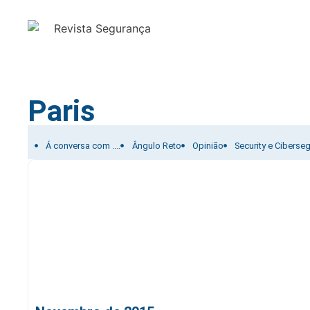
Paris
Filtrar por:
Á conversa com ....
Ângulo Reto
Opinião
Security e Ciberse