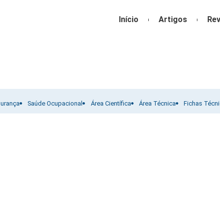
Início
Artigos
Rev
gurança
Saúde Ocupacional
Área Científica
Área Técnica
Fichas Técn