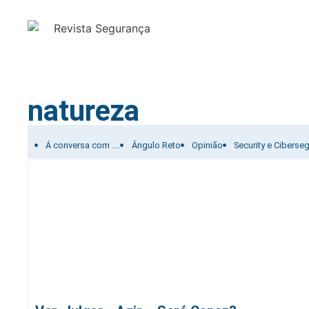
natureza
Filtrar por:
Á conversa com ....
Ângulo Reto
Opinião
Security e Ciberse