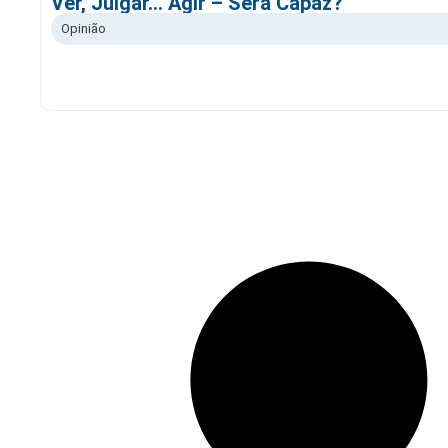
Ver, Julgar… Agir – Será Capaz?
Opinião