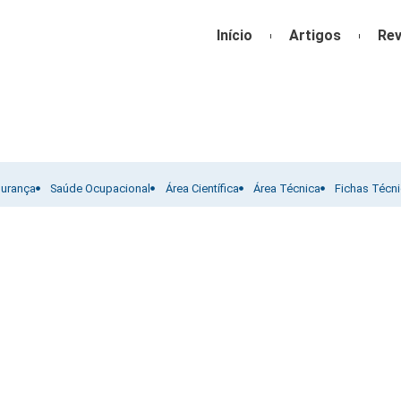
Início
Artigos
Rev
gurança
Saúde Ocupacional
Área Científica
Área Técnica
Fichas Técn