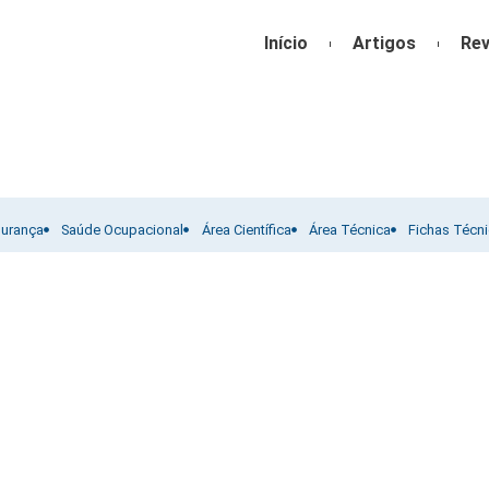
Início
Artigos
Rev
gurança
Saúde Ocupacional
Área Científica
Área Técnica
Fichas Técn