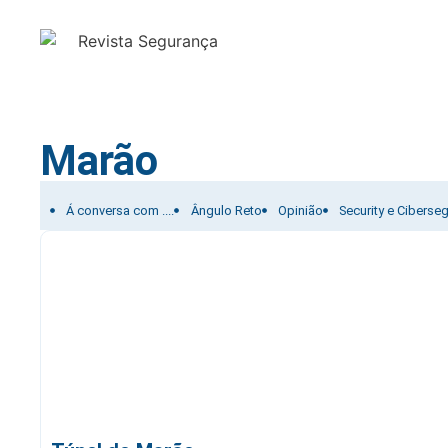
Marão
Filtrar por:
Á conversa com ....
Ângulo Reto
Opinião
Security e Ciberse