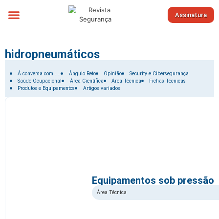
Assinatura
Sobre nós
hidropneumáticos
Filtrar por:
Á conversa com ....
Ângulo Reto
Opinião
Security e Cibersegurança
Saúde Ocupacional
Área Científica
Área Técnica
Fichas Técnicas
Produtos e Equipamentos
Artigos variados
Equipamentos sob pressão
Área Técnica