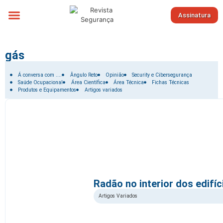
Assinatura
Sobre nós
gás
Filtrar por:
Á conversa com ....
Ângulo Reto
Opinião
Security e Cibersegurança
Saúde Ocupacional
Área Científica
Área Técnica
Fichas Técnicas
Produtos e Equipamentos
Artigos variados
Radão no interior dos edifíc
Artigos Variados