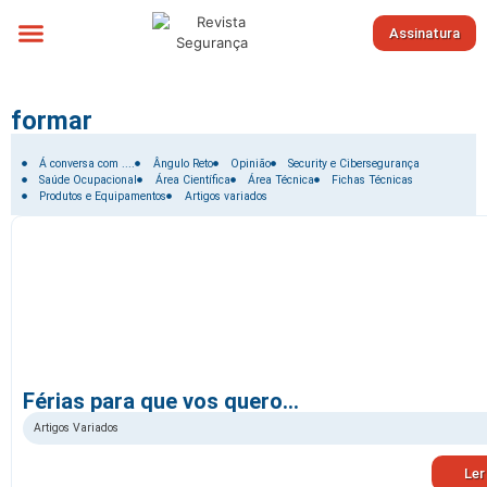
Assinatura
Sobre nós
formar
Filtrar por:
Á conversa com ....
Ângulo Reto
Opinião
Security e Cibersegurança
Saúde Ocupacional
Área Científica
Área Técnica
Fichas Técnicas
Produtos e Equipamentos
Artigos variados
Férias para que vos quero…
Artigos Variados
Ler