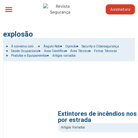
Assinatura
Sobre nós
explosão
Filtrar por:
Á conversa com ....
Ângulo Reto
Opinião
Security e Cibersegurança
Saúde Ocupacional
Área Científica
Área Técnica
Fichas Técnicas
Produtos e Equipamentos
Artigos variados
Extintores de incêndios nos
por estrada
Artigos Variados