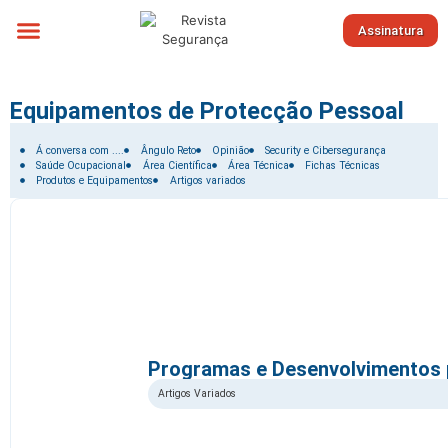
Assinatura
Sobre nós
Equipamentos de Protecção Pessoal
Filtrar por:
Á conversa com ....
Ângulo Reto
Opinião
Security e Cibersegurança
Saúde Ocupacional
Área Científica
Área Técnica
Fichas Técnicas
Produtos e Equipamentos
Artigos variados
Programas e Desenvolvimentos p
Artigos Variados