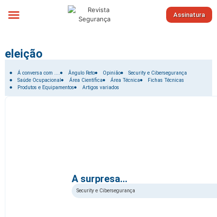
Assinatura
Sobre nós
eleição
Filtrar por:
Á conversa com ....
Ângulo Reto
Opinião
Security e Cibersegurança
Saúde Ocupacional
Área Científica
Área Técnica
Fichas Técnicas
Produtos e Equipamentos
Artigos variados
A surpresa…
Security e Cibersegurança