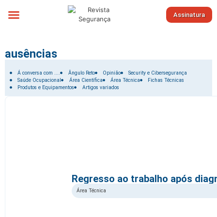
Assinatura
Sobre nós
ausências
Filtrar por:
Á conversa com ....
Ângulo Reto
Opinião
Security e Cibersegurança
Saúde Ocupacional
Área Científica
Área Técnica
Fichas Técnicas
Produtos e Equipamentos
Artigos variados
Regresso ao trabalho após diag
Área Técnica