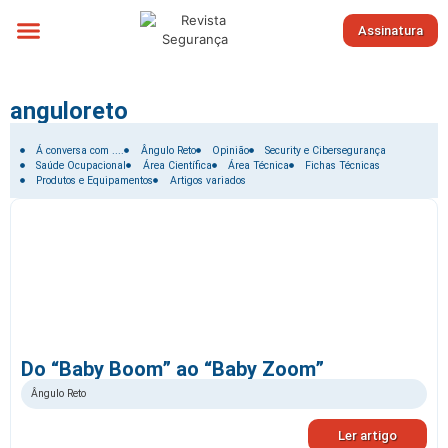
Assinatura
Sobre nós
anguloreto
Filtrar por:
Á conversa com ....
Ângulo Reto
Opinião
Security e Cibersegurança
Saúde Ocupacional
Área Científica
Área Técnica
Fichas Técnicas
Produtos e Equipamentos
Artigos variados
Do “Baby Boom” ao “Baby Zoom”
Ângulo Reto
Ler artigo