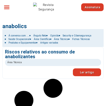
Assinatura
Sobre nós
anabolics
Filtrar por:
Á conversa com ....
Ângulo Reto
Opinião
Security e Cibersegurança
Saúde Ocupacional
Área Científica
Área Técnica
Fichas Técnicas
Produtos e Equipamentos
Artigos variados
Riscos relativos ao consumo de
anabolizantes
Área Técnica
Ler artigo