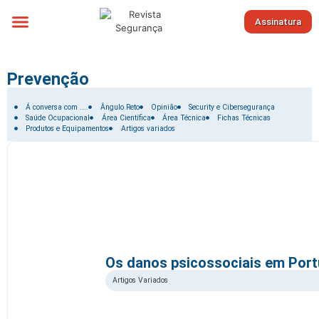
Assinatura
Sobre nós
Prevenção
Filtrar por:
Á conversa com ....
Ângulo Reto
Opinião
Security e Cibersegurança
Saúde Ocupacional
Área Científica
Área Técnica
Fichas Técnicas
Produtos e Equipamentos
Artigos variados
Os danos psicossociais em Port
Artigos Variados