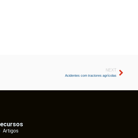
NEXT
Acidentes com tractores agrícolas
ecursos
Artigos