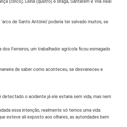
a (cinco), Leiria (quatro) e Braga, Santarém e Vila Real
rco de Santo António’ poderia ter salvado muitos, se
 dos Ferreiros, um trabalhador agrícola ficou esmagado
ca maneira de saber como aconteceu, se desvaneceu e
i detectado o acidente já ele estaria sem vida, mas nem
undada essa intenção, realmente só temos uma vida.
 que esteve ali exposto aos olhares, as autoridades bem