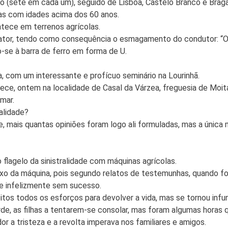
 (sete em cada um), seguido de Lisboa, Castelo Branco e Braganç
das com idades acima dos 60 anos.
tece em terrenos agrícolas.
tor, tendo como consequência o esmagamento do condutor: “O ‘a
o-se à barra de ferro em forma de U.
, com um interessante e profícuo seminário na Lourinhã.
e, ontem na localidade de Casal da Várzea, freguesia de Moita
mar.
alidade?
se, mais quantas opiniões foram logo ali formuladas, mas a úni
flagelo da sinistralidade com máquinas agrícolas.
xo da máquina, pois segundo relatos de testemunhas, quando fo
ue infelizmente sem sucesso.
eitos todos os esforços para devolver a vida, mas se tornou inf
erde, as filhas a tentarem-se consolar, mas foram algumas horas
r a tristeza e a revolta imperava nos familiares e amigos.