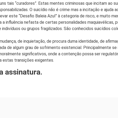
ns tais “curadores”. Estas mentes criminosas que incitam ao sui
 responsabilizadas. O suicídio não é crime mas a incitação e aj
var este “Desafio Baleia Azul” à categoria de risco, e muito me
a influência nefasta de certas personalidades maquiavélicas, 
 indivíduos ou grupos fragilizados. São conhecidos suicídios co
mudança, de inquietação, de procura duma identidade, de afirmaç
hada de algum grau de sofrimento existencial. Principalmente 
moralmente significativos, onde a contenção possa ser regulatór
a estas transições exigentes.
ua assinatura.