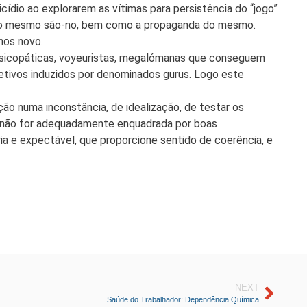
cídio ao explorarem as vítimas para persistência do “jogo”
uda ao mesmo são-no, bem como a propaganda do mesmo.
nos novo.
psicopáticas, voyeuristas, megalómanas que conseguem
letivos induzidos por denominados gurus. Logo este
ão numa inconstância, de idealização, de testar os
se não for adequadamente enquadrada por boas
ia e expectável, que proporcione sentido de coerência, e
NEXT
Saúde do Trabalhador: Dependência Química