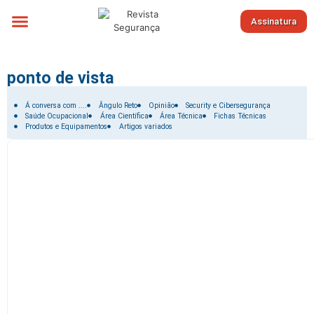
Assinatura
Sobre nós
ponto de vista
Filtrar por:
Á conversa com ....
Ângulo Reto
Opinião
Security e Cibersegurança
Saúde Ocupacional
Área Científica
Área Técnica
Fichas Técnicas
Produtos e Equipamentos
Artigos variados