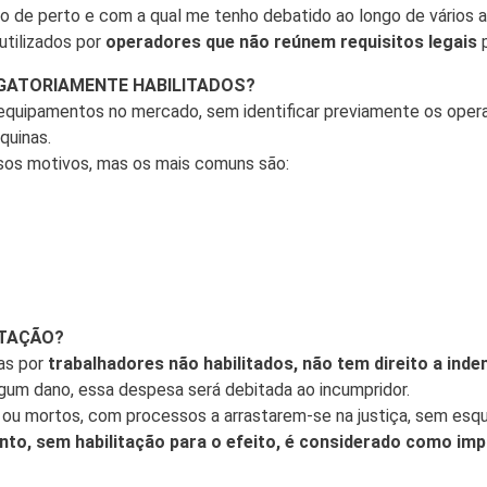
o de perto e com a qual me tenho debatido ao longo de vários a
utilizados por
operadores que não reúnem requisitos legais
p
GATORIAMENTE HABILITADOS?
 equipamentos no mercado, sem identificar previamente os operad
quinas.
rsos motivos, mas os mais comuns são:
ITAÇÃO?
as por
trabalhadores não habilitados, não tem direito a ind
gum dano, essa despesa será debitada ao incumpridor.
s ou mortos, com processos a arrastarem-se na justiça, sem esq
to, sem habilitação para o efeito, é considerado como impr