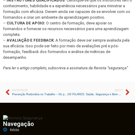
–
INSTRUTORES QUALIFICADOS
: Certifique-se que os instrutores têm o
conhecimento, habilidade e a experiência necessários para ministrar a
formação com eficácia. Devem ainda ser capazes de se envolver com os
formandos e criar um ambiente de aprendizagem positivo.
–
CULTURA DE APOIO:
O centro de formação, deve apoiar os
formandos e fornecer os recursos necessários para uma aprendizagem
completa.
–
AVALIAÇÃO E FEEDBACK
: A formação deve ser sempre avaliada pela
sua eficácia. Isso pode ser feito por meio de avaliações pré e pós-
formação, feedback dos formandos e análise de métricas de
desempenho.
Para ler o artigo completo, subscreva a assinatura da Revista “segurança”
ANTERIOR
NEXT
Prevenção Rodoviária no Trabalho – Os perigos e riscos na deslocação automóvel
OS PILARES: Saúde, Segurança e Bem-Estar
Navegação
Início