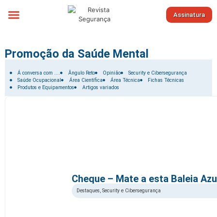
Assinatura
Sobre nós
Promoção da Saúde Mental
Filtrar por:
Á conversa com ....
Ângulo Reto
Opinião
Security e Cibersegurança
Saúde Ocupacional
Área Científica
Área Técnica
Fichas Técnicas
Produtos e Equipamentos
Artigos variados
Cheque – Mate a esta Baleia Azu
Destaques
,
Security e Cibersegurança